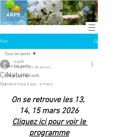
Post
Tous les posts
arpe85
Tous les posts
3 mars
1 min de lecture
CiNature
Votre communauté
Dernière mise à jour :
4 mars
1
On se retrouve les 13, 
14, 15 mars 2026
Cliquez ici pour voir le 
programme