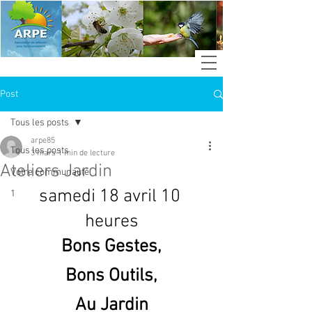
Post
Tous les posts
arpe85
Tous les posts
3 mars
1 min de lecture
Ateliers Jardin
Votre communauté
samedi 18 avril 10 
1
heures
Bons Gestes,
Bons Outils,
Au Jardin