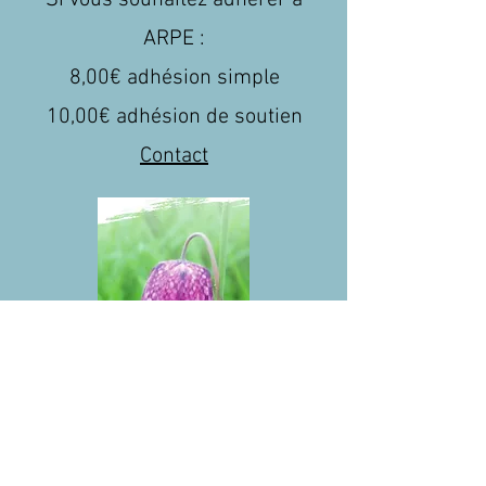
Si vous souhaitez adhérer à
ARPE :
8,00€ adhésion simple
10,00€ adhésion de soutien
Contact